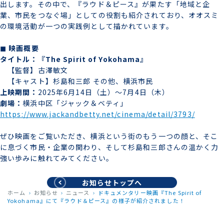
出します。その中で、『ラウド＆ピース』が果たす「地域と企
業、市民をつなぐ場」としての役割も紹介されており、オオスミ
の環境活動が一つの実践例として描かれています。
◼ 映画概要
タイトル：『The Spirit of Yokohama』
【監督】古澤敏文
【キャスト】杉島和三郎 その他、横浜市民
上映期間：
2025年6月14日（土）〜7月4日（木）
劇場：
横浜中区「ジャック＆ベティ」
https://www.jackandbetty.net/cinema/detail/3793/
ぜひ映画をご覧いただき、横浜という街のもう一つの顔と、そこ
に息づく市民・企業の関わり、そして杉島和三郎さんの温かく力
強い歩みに触れてみてください。
お知らせトップへ
ホーム
お知らせ
ニュース
ドキュメンタリー映画『The Spirit of
Yokohama』にて『ラウド＆ピース』の様子が紹介されました！