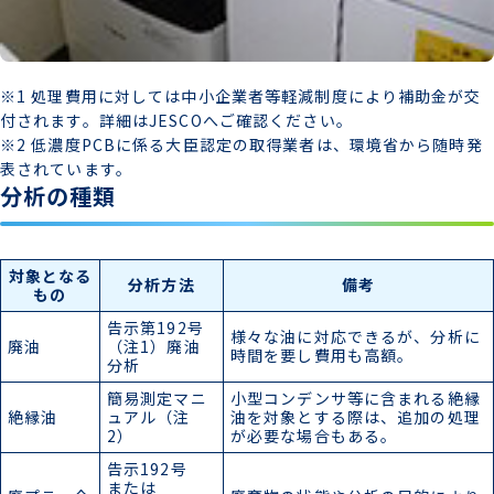
※1 処理費用に対しては中小企業者等軽減制度により補助金が交
付されます。詳細はJESCOへご確認ください。
※2 低濃度PCBに係る大臣認定の取得業者は、環境省から随時発
表されています。
分析の種類
対象となる
分析方法
備考
もの
告示第192号
様々な油に対応できるが、分析に
廃油
（注1）廃油
時間を要し費用も高額。
分析
簡易測定マニ
小型コンデンサ等に含まれる絶縁
絶縁油
ュアル（注
油を対象とする際は、追加の処理
2）
が必要な場合もある。
告示192号
または