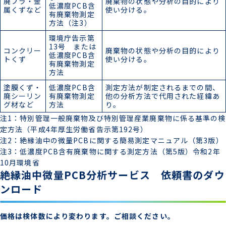
廃プラ・金
廃棄物の状態や分析の目的により
低濃度PCB含
属くずなど
使い分ける。
有廃棄物測定
方法（注3）
環境庁告示第
13号 または
コンクリー
廃棄物の状態や分析の目的により
低濃度PCB含
トくず
使い分ける。
有廃棄物測定
方法
塗膜くず・
低濃度PCB含
測定方法が制定されるまでの間、
廃シーリン
有廃棄物測定
他の分析方法で代用された経緯あ
グ材など
方法
り。
注1：特別管理一般廃棄物及び特別管理産業廃棄物に係る基準の検
定方法（平成4年厚生労働省告示第192号）
注2：絶縁油中の微量PCBに関する簡易測定マニュアル（第3版）
注3：低濃度PCB含有廃棄物に関する測定方法（第5版）令和2年
10月環境省
絶縁油中微量PCB分析サービス 依頼書のダウ
ンロード
価格は検体数により変わります。ご相談ください。