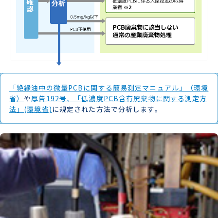
「絶縁油中の微量PCBに関する簡易測定マニュアル」（環境
省）
や
厚告192号、「低濃度PCB含有廃棄物に関する測定方
法」(環境省)
に規定された方法で分析します。