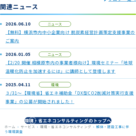
関連ニュース
2026.06.10
ニュース
【無料】横浜市内中小企業向け 脱炭素経営計画策定支援事業の
ご案内
2026.01.05
ニュース
【2/20 開催 相模原市内の事業者様向け】環境セミナー「地球
温暖化防止を加速するには」に講師として登壇します
2025.04.11
環境
３/31～【環境省】省エネ補助金「DX型CO2削減対策実行支援
事業」の公募が開始されました！
環境・省エネコンサルティングのトップへ
ホーム
サービス
環境・省エネコンサルティング
解体・建設工事に伴
う環境調査