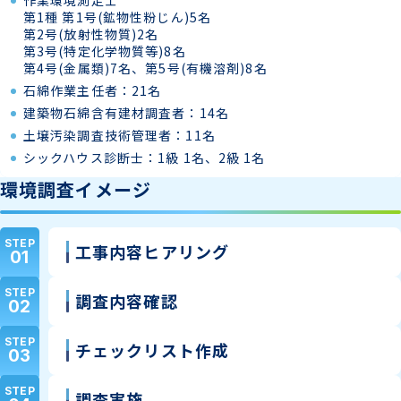
作業環境測定士
第1種 第1号(鉱物性粉じん)5名
第2号(放射性物質)2名
第3号(特定化学物質等)8名
第4号(⾦属類)7名、第5号(有機溶剤)8名
石綿作業主任者：21名
建築物石綿含有建材調査者：14名
土壌汚染調査技術管理者：11名
シックハウス診断士：1級 1名、2級 1名
環境調査イメージ
STEP
工事内容ヒアリング
01
STEP
調査内容確認
02
STEP
チェックリスト作成
03
STEP
調査実施