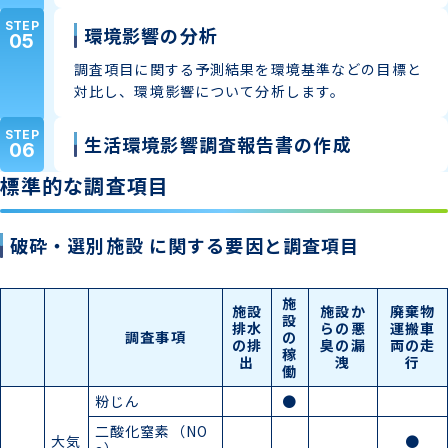
STEP
環境影響の分析
05
調査項目に関する予測結果を環境基準などの目標と
対比し、環境影響について分析します。
STEP
生活環境影響調査報告書の作成
06
標準的な調査項目
破砕・選別施設 に関する要因と調査項目
施
施設
施設か
廃棄物
設
排水
らの悪
運搬車
調査事項
の
の排
臭の漏
両の走
稼
出
洩
行
働
粉じん
●
二酸化窒素（NO
大気
●