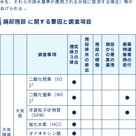
水を、それらの排水基準が適用される水域に放流する場合）等が
あげられる 。
焼却施設 に関する要因と調査項目
施
設
施
施設
廃棄
煙突
排
設
から
物運
排ガ
調査事項
水
の
の悪
搬車
スの
の
稼
臭の
両の
排出
排
働
漏洩
走行
出
二酸化硫黄（SO
●
）
2
二酸化窒素（NO
●
●
）
2
浮遊粒子状物質
大気
●
●
（SPM）
質
塩化水素（HCI）
●
大気
ダイオキシン類
●
環境