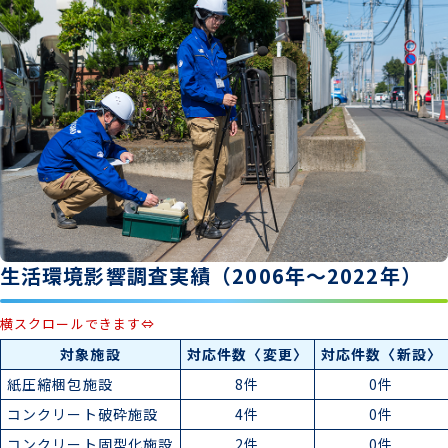
生活環境影響調査実績（2006年～2022年）
横スクロールできます⇔
対象施設
対応件数〈変更〉
対応件数〈新設〉
紙圧縮梱包施設
8件
0件
コンクリート破砕施設
4件
0件
コンクリート固型化施設
2件
0件