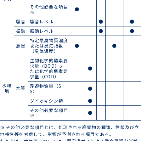
その他必要な項目
●
※
騒音
騒音レベル
●
●
振動
振動レベル
●
●
特定悪臭物質濃度
悪臭
または臭気指数
●
●
（臭気濃度）
生物化学的酸素要
求量（BOD）ま
●
たは化学的酸素要
求量（COD）
水環
浮遊物質量（S
水質
●
境
S）
ダイオキシン類
●
その他必要な項目
●
※
※ その他必要な項目とは、処理される廃棄物の種類、性状及び立
地特性等を考慮して、影響が予測される項目である。