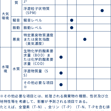
）
2
質
浮遊粒子状物質
●
（SPM）
大気
環境
騒音
騒音レベル
●
振動
振動レベル
●
特定悪臭物質濃度
悪臭
または臭気指数
●
（臭気濃度）
生物化学的酸素要
求量（BOD）ま
●
たは化学的酸素要
求量（COD）
水環
水質
境
浮遊物質量（S
●
S）
その他必要な項目
●
※
※その他必要な項目とは、処理される廃棄物の種類、性状及び立
地特性等を考慮して、影響が予測される項目である。
たとえば、全窒素（T-N）、全リン（T-P）（T-N、T-Pを含む排