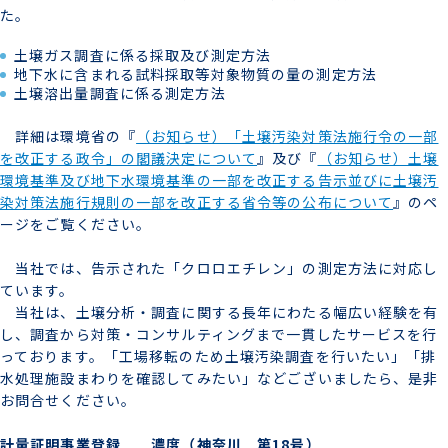
た。
土壌ガス調査に係る採取及び測定方法
地下水に含まれる試料採取等対象物質の量の測定方法
土壌溶出量調査に係る測定方法
詳細は環境省の『
（お知らせ）「土壌汚染対策法施行令の一部
を改正する政令」の閣議決定について
』及び『
（お知らせ）土壌
環境基準及び地下水環境基準の一部を改正する告示並びに土壌汚
染対策法施行規則の一部を改正する省令等の公布について
』のペ
ージをご覧ください。
当社では、告示された「クロロエチレン」の測定方法に対応し
ています。
当社は、土壌分析・調査に関する長年にわたる幅広い経験を有
し、調査から対策・コンサルティングまで一貫したサービスを行
っております。「工場移転のため土壌汚染調査を行いたい」「排
水処理施設まわりを確認してみたい」などございましたら、是非
お問合せください。
計量証明事業登録 濃度（神奈川 第18号）