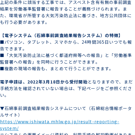
上記の条件に該当する工事では、アスベスト含有有無の事前調査
結果を労働基準監督署に報告することが義務づけられます。ま
た、環境省が所管する大気汚染防止法に基づき、地方公共団体に
も行う必要があります。
【電子システム（石綿事前調査結果報告システム）の特徴】
■パソコン、タブレット、スマホから、24時間365日いつでも報
告できます。
■「大気汚染防止法に基づく都道府県等への報告」と「労働基準
監督署への報告」を同時に行うことができます。
■複数の現場の報告も、まとめて行うことができます。
電子申請は、2022年3月18日から受付開始
となりますので、まだ
手続方法を確認されていない場合は、下記ページをご参照くださ
い。
▼石綿事前調査結果報告システムについて（石綿総合情報ポータ
ルサイト）
https://www.ishiwata.mhlw.go.jp/result-reporting-
system/
※システムの画面イメージ資料や、利用手順の解説動画がありま