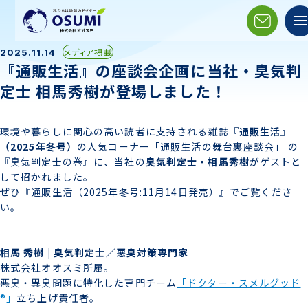
メディア掲載
2025.11.14
『通販生活』の座談会企画に当社・臭気判
定士 相馬秀樹が登場しました！
環境や暮らしに関心の高い読者に支持される雑誌
『通販生活』
（2025年冬号）
の人気コーナー「通販生活の舞台裏座談会」 の
『臭気判定士の巻』に、当社の
臭気判定士・相馬秀樹
がゲストと
して招かれました。
ぜひ『通販生活（2025年冬号:11月14日発売）』でご覧くださ
い。
相馬 秀樹 | 臭気判定士／悪臭対策専門家
株式会社オオスミ所属。
悪臭・異臭問題に特化した専門チーム
「ドクター・スメルグッド
®」
立ち上げ責任者。