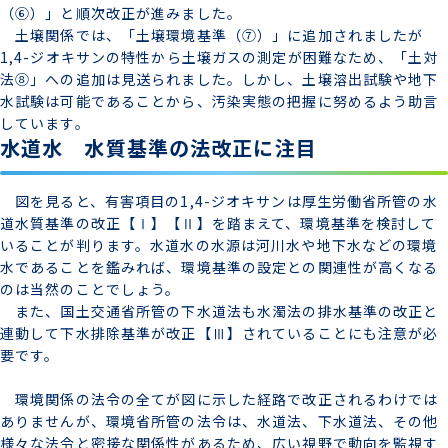
（⑥）」と順次改正が進みました。
土壌関係では、「土壌環境基準（⑦）」に追加されましたが
1,4-ジオキサンの特性から土壌ガスの測定が困難なため、「土対
法⑧」への追加は見送られました。しかし、土壌溶出試験や地下
水試験は可能であることから、汚染実態の把握に努めるよう助言
しています。
水道水 水質基準の法改正に注目
図を見ると、有害項目の1,4-ジオキサンは厚生労働省所管の水
道水質基準の改正【Ⅰ】【Ⅱ】を踏まえて、環境基準を検討して
いることが判ります。水道水の水源は河川水や地下水などの環境
水であることを鑑みれば、環境基準の設定との関連性が高くなる
のは当然のことでしょう。
また、国土交通省所管の下水道法も水濁法の排水基準の改正と
連動して下水排除基準が改正【Ⅲ】されていることにも注意が必
要です。
環境関係の法令の全てが図に示した経路で改正されるわけでは
ありませんが、環境省所管の法令は、水道法、下水道法、その他
様々な法令と密接な関係性があるため、広い視野で動向を監視す