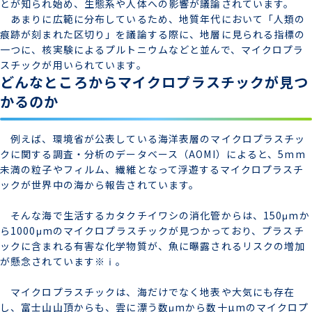
とが知られ始め、生態系や人体への影響が議論されています。
あまりに広範に分布しているため、地質年代において「人類の
痕跡が刻まれた区切り」を議論する際に、地層に見られる指標の
一つに、核実験によるプルトニウムなどと並んで、マイクロプラ
スチックが用いられています。
どんなところからマイクロプラスチックが見つ
かるのか
例えば、環境省が公表している海洋表層のマイクロプラスチッ
クに関する調査・分析のデータベース（AOMI）によると、5mm
未満の粒子やフィルム、繊維となって浮遊するマイクロプラスチ
ックが世界中の海から報告されています。
そんな海で生活するカタクチイワシの消化管からは、150μmか
ら1000μmのマイクロプラスチックが見つかっており、プラスチ
ックに含まれる有害な化学物質が、魚に曝露されるリスクの増加
が懸念されています※ⅰ。
マイクロプラスチックは、海だけでなく地表や大気にも存在
し、富士山山頂からも、雲に漂う数μmから数十µmのマイクロプ