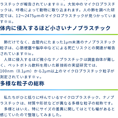
ラスチックが報告されています※ⅱ。大気中のマイクロプラスチ
ックは、呼吸によって動物に取り込まれます。人の肺を調べた研
究では、12～2475μmのマイクロプラスチックが見つかっていま
す※ⅲ。
体内に侵入するほど小さいナノプラスチック
肺だけでなく、血管内にたまった1μm未満のナノプラスチック
粒子は、心筋梗塞や脳卒中などによる死亡リスクとの関連が報告
されています※ⅳ。
人体に侵入するほど微小なナノプラスチックは調査自体が難し
く、ペットボトル飲料を用いた新技術の実証研究では、
100nm（0.1μm）から2μm以上のマイクロプラスチック粒子が
測定されています※ⅴ。
多様な粒子の総称
私たちがひと括りに呼んでいるマイクロプラスチック、ナノプ
ラスチックは、材質や形状などが異なる多様な粒子の総称です。
多様とはいえ、特にサイズの差異に関してはとても幅があると
感じていたので整理してみました。