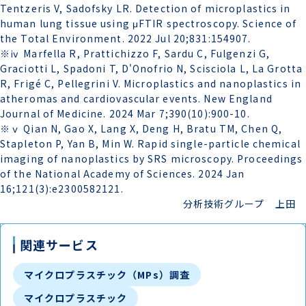
Tentzeris V, Sadofsky LR. Detection of microplastics in
human lung tissue using μFTIR spectroscopy. Science of
the Total Environment. 2022 Jul 20;831:154907.
※ⅳ Marfella R, Prattichizzo F, Sardu C, Fulgenzi G,
Graciotti L, Spadoni T, D'Onofrio N, Scisciola L, La Grotta
R, Frigé C, Pellegrini V. Microplastics and nanoplastics in
atheromas and cardiovascular events. New England
Journal of Medicine. 2024 Mar 7;390(10):900-10.
※ⅴ Qian N, Gao X, Lang X, Deng H, Bratu TM, Chen Q,
Stapleton P, Yan B, Min W. Rapid single-particle chemical
imaging of nanoplastics by SRS microscopy. Proceedings
of the National Academy of Sciences. 2024 Jan
16;121(3):e2300582121.
分析技術グループ 上田
関連サービス
マイクロプラスチック（MPs）調査
マイクロプラスチック