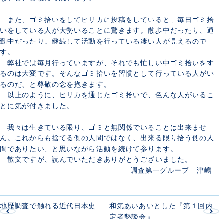
また、ゴミ拾いをしてピリカに投稿をしていると、毎日ゴミ拾
いをしている人が大勢いることに驚きます。散歩中だったり、通
勤中だったり。継続して活動を行っている凄い人が見えるので
す。
弊社では毎月行っていますが、それでも忙しい中ゴミ拾いをす
るのは大変です。そんなゴミ拾いを習慣として行っている人がい
るのだ、と尊敬の念を抱きます。
以上のように、ピリカを通じたゴミ拾いで、色んな人がいるこ
とに気が付きました。
我々は生きている限り、ゴミと無関係でいることは出来ませ
ん。これからも捨てる側の人間ではなく、出来る限り拾う側の人
間でありたい、と思いながら活動を続けて参ります。
散文ですが、読んでいただきありがとうございました。
調査第一グループ 津嶋
地歴調査で触れる近代日本史
和気あいあいとした『第１回内
定者懇談会』