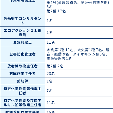
作業環境測定士
第4号(金属類)8名、第5号(有機溶剤)
8名
第2種 17名
労働衛生コンサルタン
1名
ト
エコアクション２１審
1名
査員
臭気判定士
11名
水質第1種 19名、大気第1種 7名、騒
公害防止管理者
音・振動 9名、ダイオキシン類5名、
主任管理者1名
放射線取扱主任者
第2種 2名
石綿作業主任者
23名
薬剤師
1名
特定化学物質等作業主
7名
任者
特定化学物質及び四ア
11名
ルキル鉛等作業主任者
有機溶剤作業主任者
15名