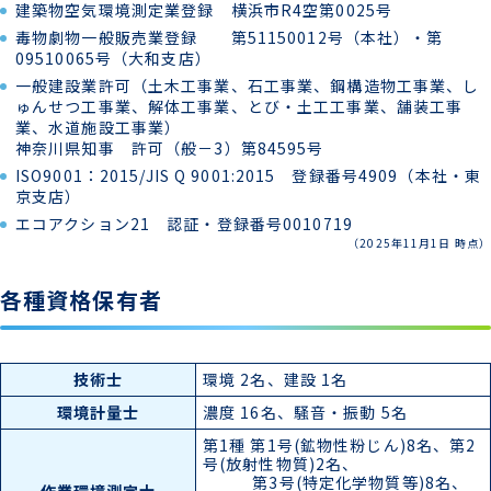
建築物空気環境測定業登録 横浜市R4空第0025号
毒物劇物一般販売業登録 第51150012号（本社）・第
09510065号（大和支店）
一般建設業許可（土木工事業、石工事業、鋼構造物工事業、し
ゅんせつ工事業、解体工事業、とび・土工工事業、舗装工事
業、水道施設工事業）
神奈川県知事 許可（般－3）第84595号
ISO9001：2015/JIS Q 9001:2015 登録番号4909（本社・東
京支店）
エコアクション21 認証・登録番号0010719
（2025年11月1日 時点）
各種資格保有者
技術士
環境 2名、建設 1名
環境計量士
濃度 16名、騒音・振動 5名
第1種 第1号(鉱物性粉じん)8名、第2
号(放射性物質)2名、
第3号(特定化学物質等)8名、