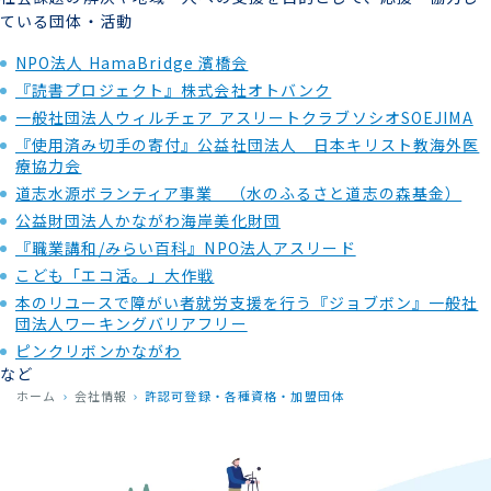
ている団体・活動
NPO法人 HamaBridge 濱橋会
『読書プロジェクト』株式会社オトバンク
一般社団法人ウィルチェア アスリートクラブソシオSOEJIMA
『使用済み切手の寄付』公益社団法人 日本キリスト教海外医
療協力会
道志水源ボランティア事業 （水のふるさと道志の森基金）
公益財団法人かながわ海岸美化財団
『職業講和/みらい百科』NPO法人アスリード
こども「エコ活。」大作戦
本のリユースで障がい者就労支援を行う『ジョブボン』一般社
団法人ワーキングバリアフリー
ピンクリボンかながわ
など
ホーム
会社情報
許認可登録・各種資格・加盟団体