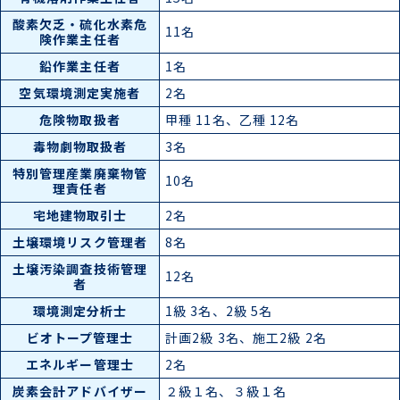
酸素欠乏・硫化水素危
11名
険作業主任者
鉛作業主任者
1名
空気環境測定実施者
2名
危険物取扱者
甲種 11名、乙種 12名
毒物劇物取扱者
3名
特別管理産業廃棄物管
10名
理責任者
宅地建物取引士
2名
土壌環境リスク管理者
8名
土壌汚染調査技術管理
12名
者
環境測定分析士
1級 3名、2級 5名
ビオトープ管理士
計画2級 3名、施工2級 2名
エネルギー管理士
2名
炭素会計アドバイザー
２級１名、３級１名