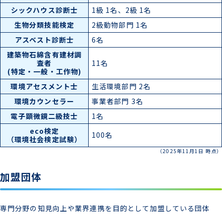
シックハウス診断士
1級 1名、2級 1名
生物分類技能検定
2級動物部門 1名
アスベスト診断士
6名
建築物石綿含有建材調
査者
11名
(特定・一般・工作物)
環境アセスメント士
生活環境部門 2名
環境カウンセラー
事業者部門 3名
電子顕微鏡二級技士
1名
eco検定
100名
（環境社会検定試験）
（2025年11月1日 時点）
加盟団体
専門分野の知見向上や業界連携を目的として加盟している団体