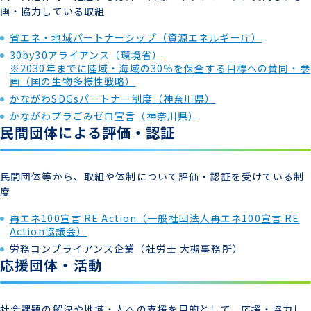
画・協力している取組
省エネ・地域パートナーシップ（資源エネルギー庁）
30by30アライアンス（環境省）
※2030年までに陸域・海域の30％を保全する目標への賛同・参
画（国の生物多様性戦略）
かながわSDGsパートナー制度（神奈川県）
かながわプラごみゼロ宣言（神奈川県）
民間団体による評価・認証
民間団体等から、取組や体制について評価・認証を受けている制
度
再エネ100宣言 RE Action（一般社団法人再エネ100宣言 RE
Action協議会）
労務コンプライアンス企業（社労士 大槻事務所）
応援団体・活動
社会課題の解決や地域・人への支援を目的として、応援・協力し