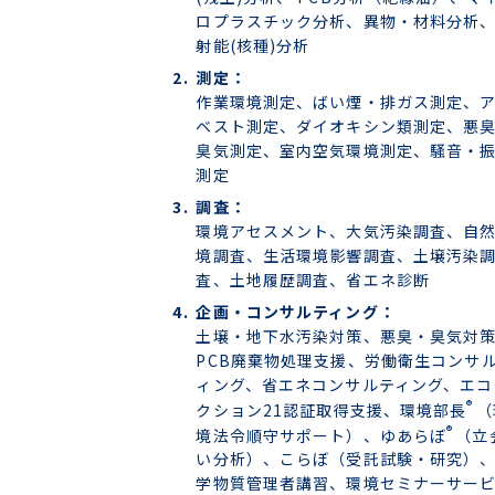
ロプラスチック分析、異物・材料分析
射能(核種)分析
測定：
作業環境測定、ばい煙・排ガス測定、
ベスト測定、ダイオキシン類測定、悪
臭気測定、室内空気環境測定、騒音・
測定
調査：
環境アセスメント、大気汚染調査、自
境調査、生活環境影響調査、土壌汚染
査、土地履歴調査、省エネ診断
企画・コンサルティング：
土壌・地下水汚染対策、悪臭・臭気対
PCB廃棄物処理支援、労働衛生コンサ
ィング、省エネコンサルティング、エコ
®
クション21認証取得支援、環境部長
（
®
境法令順守サポート）、ゆあらぼ
（立
い分析）、こらぼ（受託試験・研究）
学物質管理者講習、環境セミナーサー