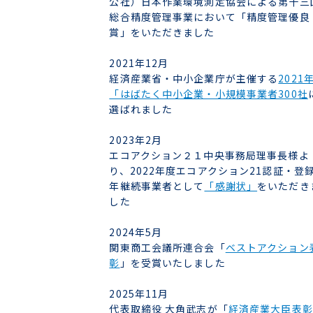
公社）日本作業環境測定協会による第十三
総合精度管理事業において「精度管理優良
賞」をいただきました
2021年12月
経済産業省・中小企業庁が主催する
2021
「はばたく中小企業・小規模事業者300社
選ばれました
2023年2月
エコアクション２１中央事務局理事長様よ
り、2022年度エコアクション21認証・登
年継続事業者として
「感謝状」
をいただき
した
2024年5月
関東商工会議所連合会「
ベストアクション
彰
」を受賞いたしました
2025年11月
代表取締役 大角武志が「
経済産業大臣表彰