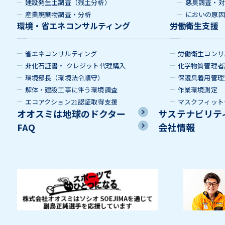
建設発生土調査（残土分析）
悪臭調査・対
産業廃棄物調査・分析
においの原因
環境・省エネコンサルティング
労働衛生支援
省エネコンサルティング
労働衛生コンサ
非化石証書・ クレジット代理購入
化学物質管理者
環境部長（環境法令順守）
保護具着用管理
解体・建設工事に伴う環境調査
作業環境測定
エコアクション21認証取得支援
マスクフィット
オオスミは地球のドクター
サステナビリテ
FAQ
会社情報