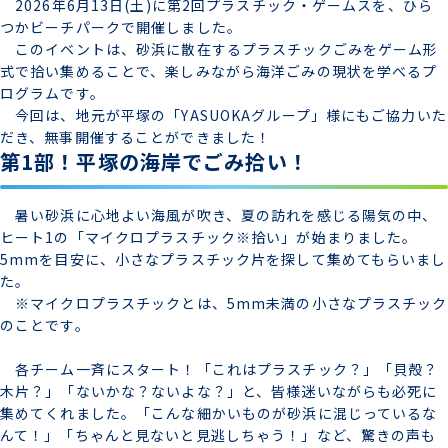
2026年6月13日(土)に第2回プラスチック・ゲームスを、ひら
つかビーチパークで開催しました。
このイベントは、砂浜に散在するプラスチックごみをゲーム形
式で拾い集めることで、楽しみながら海洋ごみの現状を学べるプ
ログラムです。
今回は、地元が平塚の「YASUOKAグループ」様にもご協力いた
だき、無事開催することができました！
第1部！平塚の海岸でごみ拾い！
暑い砂浜に心地よい海風が吹き、夏の訪れを感じる陽気の中、
ヒート1の「マイクロプラスチック※拾い」が始まりました。
5mmを目安に、小さなプラスチック片を探して集めてもらいまし
た。
※マイクロプラスチックとは、5mm未満の小さなプラスチック
のことです。
各チーム一斉にスタート！「これはプラスチック？」「貝殻？
木片？」「ないかな？ないよな？」と、皆様迷いながらも必死に
集めてくれました。「こんな細かいものが砂浜に混じっているな
んて！」「ちゃんと見ないと見逃しちゃう！」など、驚きの声も