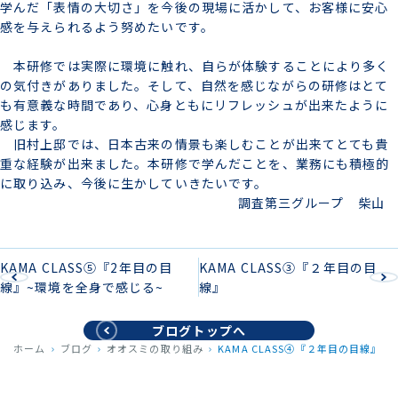
学んだ「表情の大切さ」を今後の現場に活かして、お客様に安心
感を与えられるよう努めたいです。
本研修では実際に環境に触れ、自らが体験することにより多く
の気付きがありました。そして、自然を感じながらの研修はとて
も有意義な時間であり、心身ともにリフレッシュが出来たように
感じます。
旧村上邸では、日本古来の情景も楽しむことが出来てとても貴
重な経験が出来ました。本研修で学んだことを、業務にも積極的
に取り込み、今後に生かしていきたいです。
調査第三グループ 柴山
KAMA CLASS⑤『2年目の目
KAMA CLASS③『２年目の目
線』~環境を全身で感じる~
線』
ブログトップへ
ホーム
ブログ
オオスミの取り組み
KAMA CLASS④『２年目の目線』